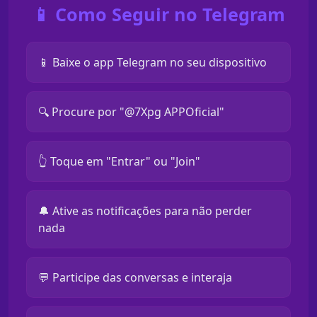
📱 Como Seguir no Telegram
📱 Baixe o app Telegram no seu dispositivo
🔍 Procure por "@7Xpg APPOficial"
👆 Toque em "Entrar" ou "Join"
🔔 Ative as notificações para não perder
nada
💬 Participe das conversas e interaja