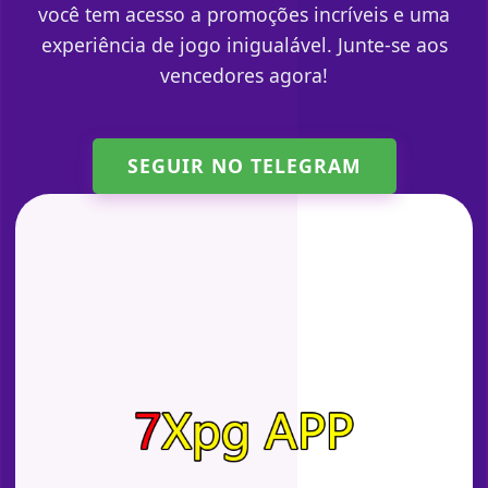
você tem acesso a promoções incríveis e uma
experiência de jogo inigualável. Junte-se aos
vencedores agora!
SEGUIR NO TELEGRAM