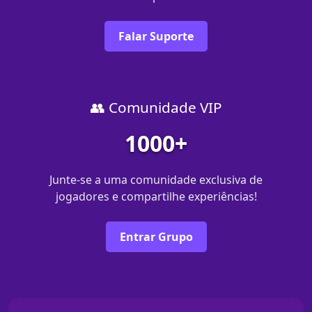
Falar Suporte
👥 Comunidade VIP
1000+
Junte-se a uma comunidade exclusiva de
jogadores e compartilhe experiências!
Entrar Grupo