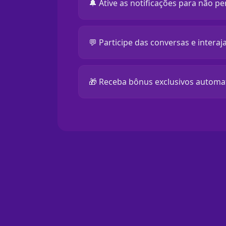
🔔 Ative as notificações para não p
💬 Participe das conversas e interaj
🎁 Receba bônus exclusivos autom