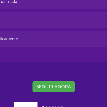
erder nada
a
aticamente
SEGUIR AGORA