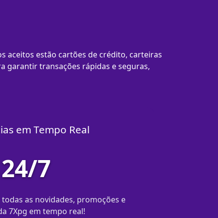
aceitos estão cartões de crédito, carteiras
a garantir transações rápidas e seguras,
cias em Tempo Real
24/7
e todas as novidades, promoções e
da 7Xpg em tempo real!