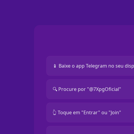
📱 Baixe o app Telegram no seu disp
🔍 Procure por "@7XpgOficial"
👆 Toque em "Entrar" ou "Join"