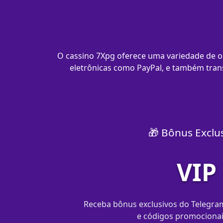
O cassino 7Xpg oferece uma variedade de op
eletrônicas como PayPal, e também trans
🎁 Bônus Exclu
VIP
Receba bônus exclusivos do Telegra
e códigos promocionai