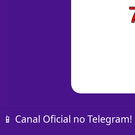
📱 Canal Oficial no Telegram!