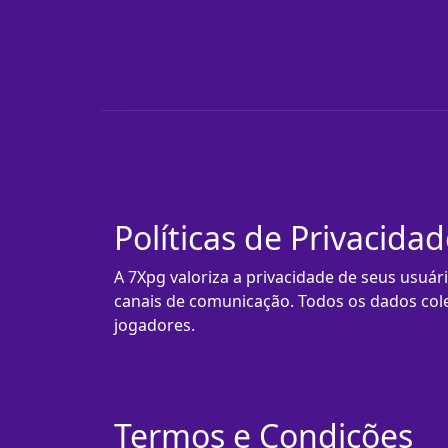
Políticas de Privacida
A 7Xpg valoriza a privacidade de seus usuá
canais de comunicação. Todos os dados cole
jogadores.
Termos e Condições