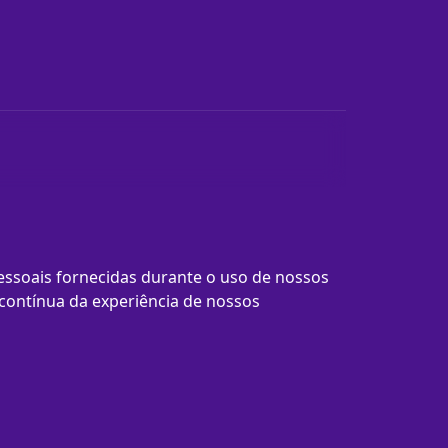
essoais fornecidas durante o uso de nossos
 contínua da experiência de nossos