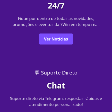
24/7
Fique por dentro de todas as novidades,
promoções e eventos da 7Win em tempo real!
Ver Notícias
💬 Suporte Direto
Chat
Suporte direto via Telegram, respostas rápidas e
atendimento personalizado!