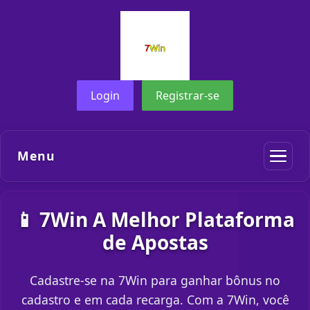
Login
Registrar-se
Menu
📱 7Win A Melhor Plataforma
de Apostas
Cadastre-se na 7Win para ganhar bônus no
cadastro e em cada recarga. Com a 7Win, você