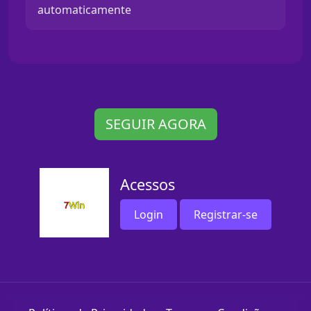
automaticamente
SEGUIR AGORA
Acessos
Login
Registrar-se