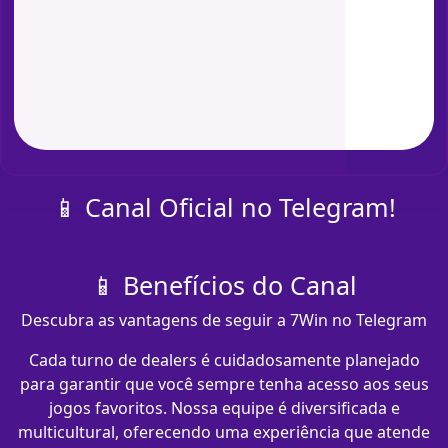
📱 Canal Oficial no Telegram!
📱 Benefícios do Canal
Descubra as vantagens de seguir a 7Win no Telegram
Cada turno de dealers é cuidadosamente planejado
para garantir que você sempre tenha acesso aos seus
jogos favoritos. Nossa equipe é diversificada e
multicultural, oferecendo uma experiência que atende