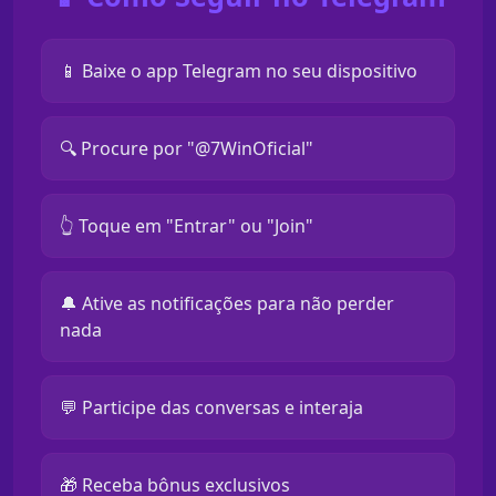
📱 Baixe o app Telegram no seu dispositivo
🔍 Procure por "@7WinOficial"
👆 Toque em "Entrar" ou "Join"
🔔 Ative as notificações para não perder
nada
💬 Participe das conversas e interaja
🎁 Receba bônus exclusivos