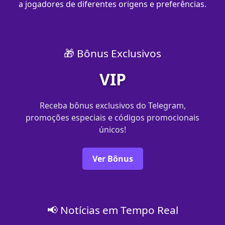
a jogadores de diferentes origens e preferências.
🎁 Bônus Exclusivos
VIP
Receba bônus exclusivos do Telegram,
promoções especiais e códigos promocionais
únicos!
Ver Bônus
📢 Notícias em Tempo Real