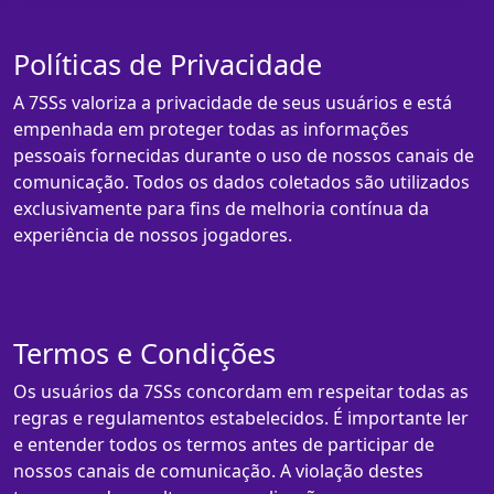
Políticas de Privacidade
A 7SSs valoriza a privacidade de seus usuários e está
empenhada em proteger todas as informações
pessoais fornecidas durante o uso de nossos canais de
comunicação. Todos os dados coletados são utilizados
exclusivamente para fins de melhoria contínua da
experiência de nossos jogadores.
Termos e Condições
Os usuários da 7SSs concordam em respeitar todas as
regras e regulamentos estabelecidos. É importante ler
e entender todos os termos antes de participar de
nossos canais de comunicação. A violação destes