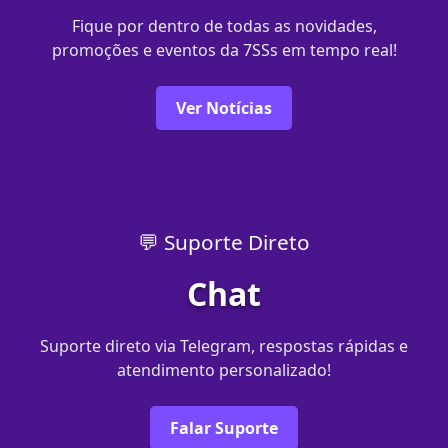
Fique por dentro de todas as novidades,
promoções e eventos da 7SSs em tempo real!
Ver Notícias
💬 Suporte Direto
Chat
Suporte direto via Telegram, respostas rápidas e
atendimento personalizado!
Falar Suporte