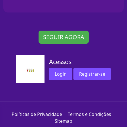
SEGUIR AGORA
Acessos
Login
Registrar-se
Políticas de Privacidade
Termos e Condições
Sitemap