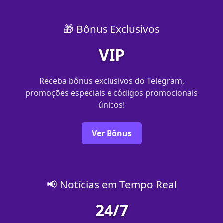
🎁 Bônus Exclusivos
VIP
Receba bônus exclusivos do Telegram,
promoções especiais e códigos promocionais
únicos!
Ver Bônus
📢 Notícias em Tempo Real
24/7