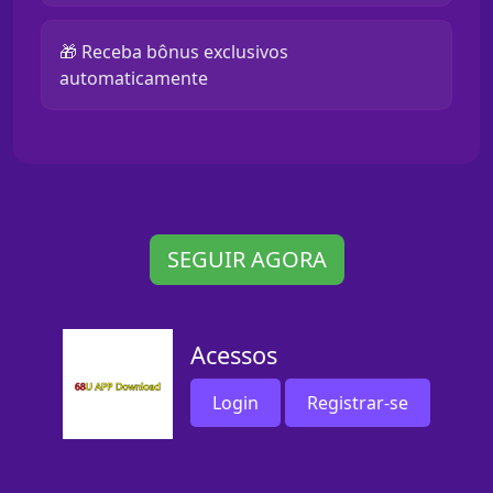
🎁 Receba bônus exclusivos
automaticamente
SEGUIR AGORA
Acessos
Login
Registrar-se