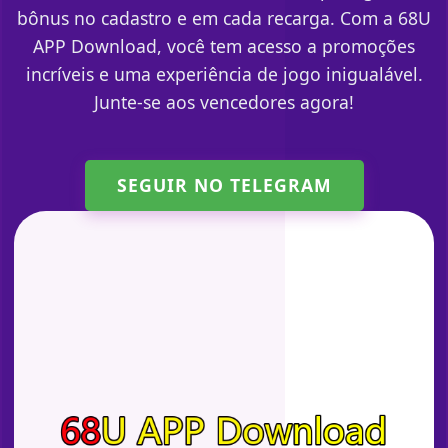
bônus no cadastro e em cada recarga. Com a 68U
APP Download, você tem acesso a promoções
incríveis e uma experiência de jogo inigualável.
Junte-se aos vencedores agora!
SEGUIR NO TELEGRAM