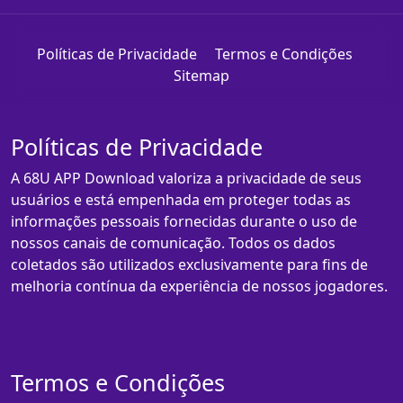
Políticas de Privacidade
Termos e Condições
Sitemap
Políticas de Privacidade
A 68U APP Download valoriza a privacidade de seus
usuários e está empenhada em proteger todas as
informações pessoais fornecidas durante o uso de
nossos canais de comunicação. Todos os dados
coletados são utilizados exclusivamente para fins de
melhoria contínua da experiência de nossos jogadores.
Termos e Condições