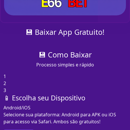
💾 Baixar App Gratuito!
💾 Como Baixar
Processo simples e rápido
1
2
3
📱 Escolha seu Dispositivo
Android/iOS
Selecione sua plataforma: Android para APK ou iOS
para acesso via Safari. Ambos são gratuitos!