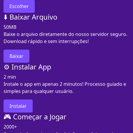
Escolher
⬇️ Baixar Arquivo
50MB
Baixe o arquivo diretamente do nosso servidor seguro.
Download rápido e sem interrupções!
Baixar
⚙️ Instalar App
2 min
Instale o app em apenas 2 minutos! Processo guiado e
simples para qualquer usuário.
Instalar
🎮 Começar a Jogar
2000+